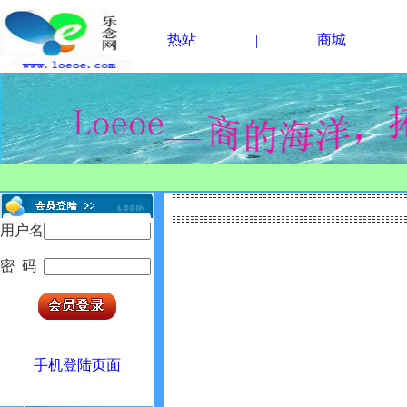
热站
商城
|
用户名
密 码
手机登陆页面